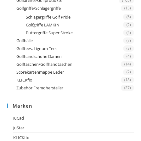
Golfartikel/Golfprodukte
(105)
Golfgriffe/Schlägergriffe
(15)
Schlägergriffe Golf Pride
(6)
Golfgriffe LAMKIN
(2)
Puttergriffe Super Stroke
(4)
Golfbälle
(7)
Golftees, Lignum Tees
(5)
Golfhandschuhe Damen
(4)
Golftaschen/Golfhandtaschen
(14)
Scorekartenmappe Leder
(2)
KLICKfix
(18)
Zubehör Fremdhersteller
(27)
Marken
JuCad
JuStar
KLICKfix