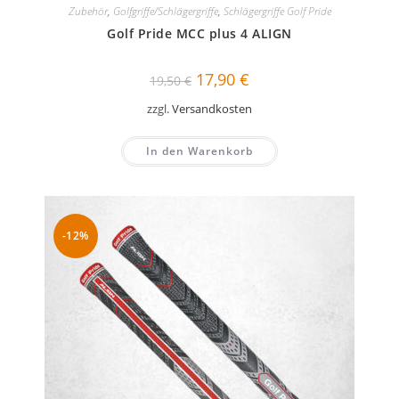
Zubehör
,
Golfgriffe/Schlägergriffe
,
Schlägergriffe Golf Pride
Golf Pride MCC plus 4 ALIGN
Ursprünglicher
Aktueller
17,90
€
19,50
€
Preis
Preis
war:
ist:
zzgl.
Versandkosten
19,50 €
17,90 €.
In den Warenkorb
-12%