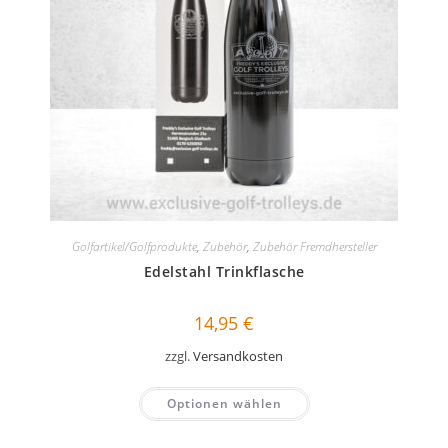
Golfartikel/Golfprodukte
,
Zubehör
,
Zubehör Fremdhersteller
Edelstahl Trinkflasche
14,95
€
zzgl.
Versandkosten
Optionen wählen