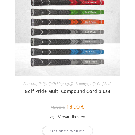
Zubehör
,
Golfgriffe/Schlägergriffe
,
Schlägergriffe Golf Pride
Golf Pride Multi Compound Cord plus4
Ursprünglicher
Aktueller
18,90
€
19,90
€
Preis
Preis
war:
ist:
zzgl.
Versandkosten
19,90 €
18,90 €.
Optionen wählen