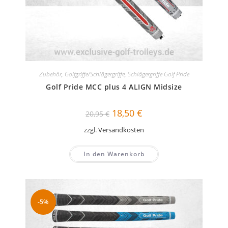
Zubehör
,
Golfgriffe/Schlägergriffe
,
Schlägergriffe Golf Pride
Golf Pride MCC plus 4 ALIGN Midsize
Ursprünglicher
Aktueller
18,50
€
20,95
€
Preis
Preis
war:
ist:
zzgl.
Versandkosten
20,95 €
18,50 €.
In den Warenkorb
-5%