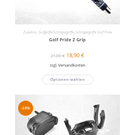
Zubehör
,
Golfgriffe/Schlägergriffe
,
Schlägergriffe Golf Pride
Golf Pride Z Grip
Ursprünglicher
Aktueller
18,90
€
21,00
€
Preis
Preis
war:
ist:
zzgl.
Versandkosten
21,00 €
18,90 €.
Optionen wählen
-28%