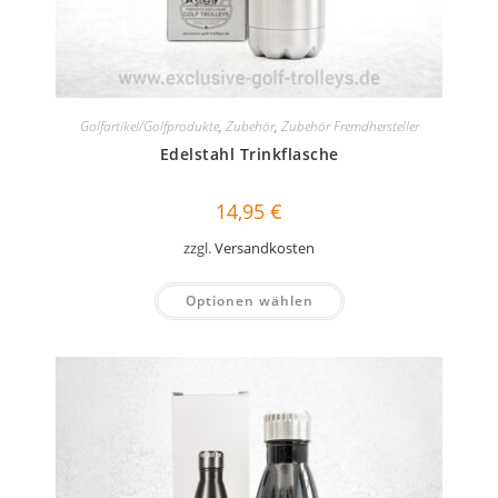
Golfartikel/Golfprodukte
,
Zubehör
,
Zubehör Fremdhersteller
Edelstahl Trinkflasche
14,95
€
zzgl.
Versandkosten
Optionen wählen