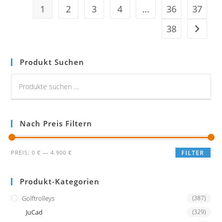
1
2
3
4
…
36
37
38
Produkt Suchen
Nach Preis Filtern
Min.
Max.
PREIS:
0 €
—
4.900 €
FILTER
Preis
Preis
Produkt-Kategorien
Golftrolleys
(387)
JuCad
(329)