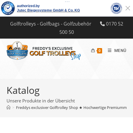
Zum
Golftrolleys - Golfbags - Golfzubehör
0170 52
Inhalt
500 50
springen
MENÜ
0
Katalog
Unsere Produkte in der Übersicht
>
Freddys exclusiver Golftrolley Shop ★ Hochwertige Premiummar