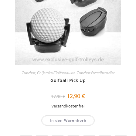
Zubehör
,
Golfartikel/Golfprodukte
,
Zubehör Fremdhersteller
Golfball Pick Up
Ursprünglicher
Aktueller
12,90
€
17,90
€
Preis
Preis
war:
ist:
versandkostenfrei
17,90 €
12,90 €.
In den Warenkorb