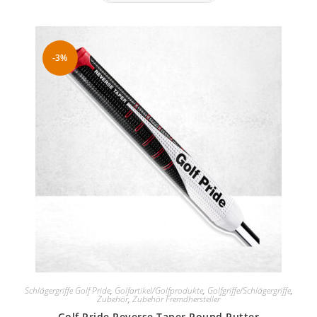
-3%
Schlägergriffe Golf Pride
,
Golfartikel/Golfprodukte
,
Golfgriffe/Schlägergriffe
,
Zubehör
,
Zubehör Fremdhersteller
Golf Pride Reverse Taper Round Putter