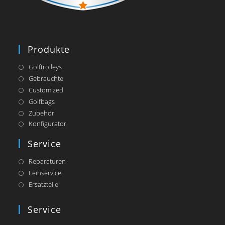
Produkte
Golftrolleys
Gebrauchte
Customized
Golfbags
Zubehör
Opens
Konfigurator
in
a
Service
new
tab
Reparaturen
Leihservice
Ersatzteile
Service