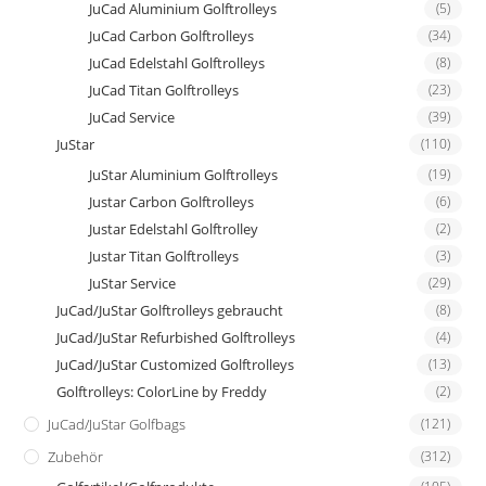
JuCad Aluminium Golftrolleys
(5)
JuCad Carbon Golftrolleys
(34)
JuCad Edelstahl Golftrolleys
(8)
JuCad Titan Golftrolleys
(23)
JuCad Service
(39)
JuStar
(110)
JuStar Aluminium Golftrolleys
(19)
Justar Carbon Golftrolleys
(6)
Justar Edelstahl Golftrolley
(2)
Justar Titan Golftrolleys
(3)
JuStar Service
(29)
JuCad/JuStar Golftrolleys gebraucht
(8)
JuCad/JuStar Refurbished Golftrolleys
(4)
JuCad/JuStar Customized Golftrolleys
(13)
Golftrolleys: ColorLine by Freddy
(2)
JuCad/JuStar Golfbags
(121)
Zubehör
(312)