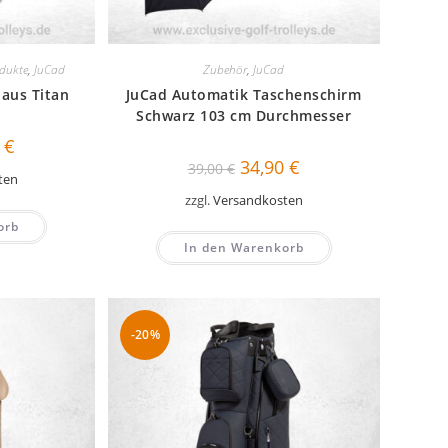
odukte
,
JuCad
Zubehör
,
JuCad
aus Titan
JuCad Automatik Taschenschirm
Schwarz 103 cm Durchmesser
nglicher
Aktueller
0
€
Preis
Ursprünglicher
Aktueller
34,90
€
39,00
€
ist:
Preis
Preis
ten
€
69,90 €.
war:
ist:
zzgl.
Versandkosten
39,00 €
34,90 €.
orb
In den Warenkorb
-20%