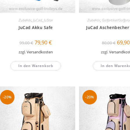
Zubehör
,
JuCad
,
JuStar
Zubehör
,
Golfartikel/Golfpr
JuCad Akku Safe
JuCad Aschenbecher 
Ursprünglicher
Aktueller
Ursprü
79,90
€
69,9
99,00
€
80,00
€
Preis
Preis
Preis
war:
ist:
war:
zzgl.
Versandkosten
zzgl.
Versandkos
99,00 €
79,90 €.
80,00 
In den Warenkorb
In den Warenk
-20%
-20%