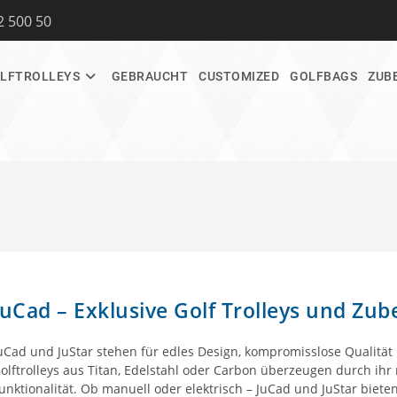
2 500 50
LFTROLLEYS
GEBRAUCHT
CUSTOMIZED
GOLFBAGS
ZUB
JuCad – Exklusive Golf Trolleys und Zub
uCad und JuStar stehen für edles Design, kompromisslose Qualität 
olftrolleys aus Titan, Edelstahl oder Carbon überzeugen durch ih
unktionalität. Ob manuell oder elektrisch – JuCad und JuStar biete