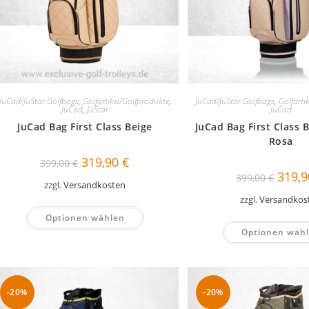
JuCad/JuStar Golfbags
,
Golfartikel/Golfprodukte
,
JuCad/JuStar Golfbags
,
Golfarti
JuCad
,
JuStar
JuCad
JuCad Bag First Class Beige
JuCad Bag First Class B
Rosa
Ursprünglicher
Aktueller
319,90
€
399,00
€
Preis
Preis
Ursprü
319,
399,00
€
war:
ist:
Preis
zzgl.
Versandkosten
399,00 €
319,90 €.
war:
zzgl.
Versandkos
399,00
Optionen wählen
Optionen wäh
-20%
-20%