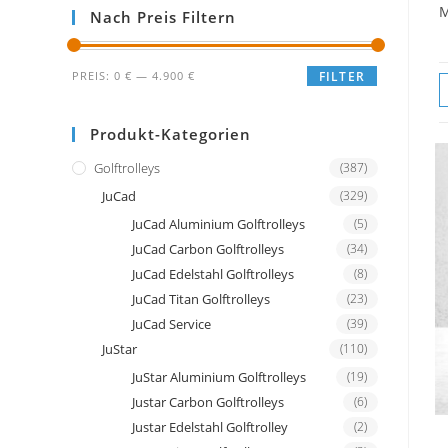
M
Nach Preis Filtern
Min.
Max.
PREIS:
0 €
—
4.900 €
FILTER
Preis
Preis
Produkt-Kategorien
Golftrolleys
(387)
JuCad
(329)
JuCad Aluminium Golftrolleys
(5)
JuCad Carbon Golftrolleys
(34)
JuCad Edelstahl Golftrolleys
(8)
JuCad Titan Golftrolleys
(23)
JuCad Service
(39)
JuStar
(110)
JuStar Aluminium Golftrolleys
(19)
Justar Carbon Golftrolleys
(6)
Justar Edelstahl Golftrolley
(2)