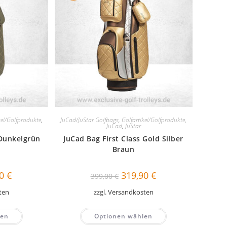
kel/Golfprodukte
,
JuCad/JuStar Golfbags
,
Golfartikel/Golfprodukte
,
JuCad
,
JuStar
 Dunkelgrün
JuCad Bag First Class Gold Silber
Braun
nglicher
Aktueller
Ursprünglicher
Aktueller
90
€
319,90
€
399,00
€
Preis
Preis
Preis
ist:
war:
ist:
ten
zzgl.
Versandkosten
 €
319,90 €.
399,00 €
319,90 €.
len
Optionen wählen