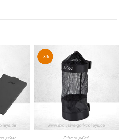
-8%
Cad
,
JuStar
Zubehör
,
JuCad