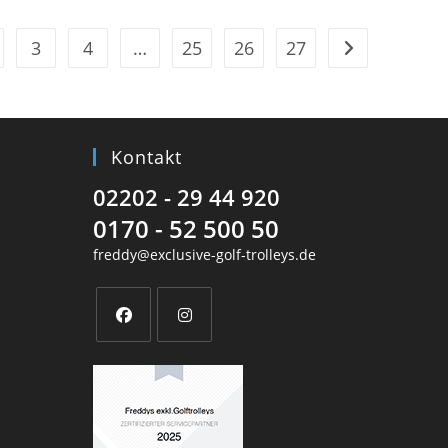
3
4
…
25
26
27
Kontakt
02202 - 29 44 920
0170 - 52 500 50
freddy@exclusive-golf-trolleys.de
Opens
Opens
in
in
a
a
new
new
tab
tab