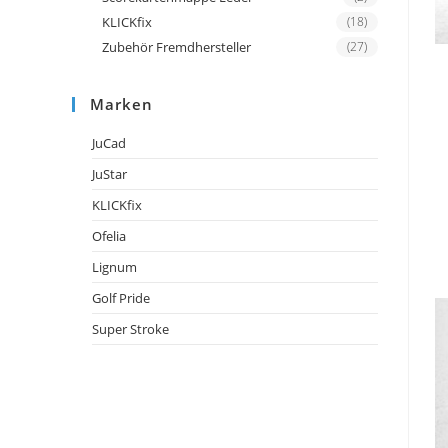
KLICKfix
(18)
Zubehör Fremdhersteller
(27)
Marken
JuCad
JuStar
KLICKfix
Ofelia
Lignum
Golf Pride
Super Stroke