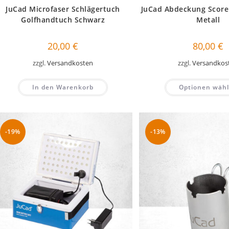
JuCad Microfaser Schlägertuch
JuCad Abdeckung Score
Golfhandtuch Schwarz
Metall
20,00
€
80,00
€
zzgl.
Versandkosten
zzgl.
Versandkos
In den Warenkorb
Optionen wäh
-19%
-13%