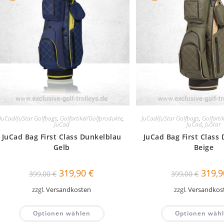
JuCad/JuStar Golfbags
,
Golfartikel/Golfprodukte
,
JuCad/JuStar Golfbags
,
Golfarti
JuCad
JuCad
,
JuStar
JuCad Bag First Class Dunkelblau
JuCad Bag First Class
Gelb
Beige
Ursprünglicher
Aktueller
Ursprü
319,90
€
319,
399,00
€
399,00
€
Preis
Preis
Preis
war:
ist:
war:
zzgl.
Versandkosten
zzgl.
Versandkos
399,00 €
319,90 €.
399,00
Optionen wählen
Optionen wäh