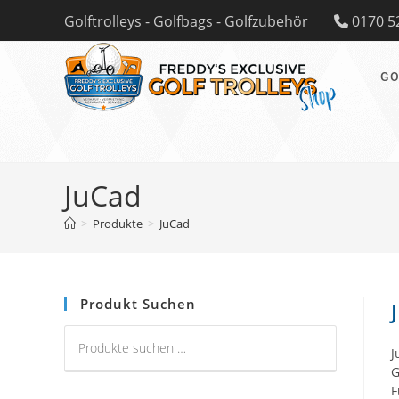
Zum
Golftrolleys - Golfbags - Golfzubehör
0170 5
Inhalt
springen
GO
JuCad
>
Produkte
>
JuCad
Produkt Suchen
J
G
F