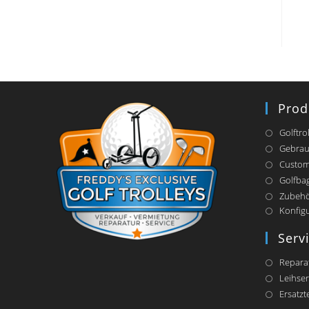
Prod
Golftro
Gebrau
Custom
Golfba
Zubeh
Konfig
Serv
Repara
Leihser
Ersatzte