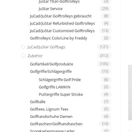
Justar Titan Golftrolleys
(3)
JuStar Service
(29)
JuCad/JuStar Golftrolleys gebraucht
(8)
JuCad/JuStar Refurbished Golftrolleys
(4)
JuCad/JuStar Customized Golftrolleys
(13)
Golftrolleys: ColorLine by Freddy
(2)
JuCad/JuStar Golfbags
(121)
Zubehör
(312)
Golfartikel/Golfprodukte
(105)
Golfgriffe/Schlägergriffe
(15)
Schlägergriffe Golf Pride
(6)
Golfgriffe LAMKIN
(2)
Puttergriffe Super Stroke
(4)
Golfbälle
(7)
Golftees, Lignum Tees
(5)
Golfhandschuhe Damen
(4)
Golftaschen/Golfhandtaschen
(14)
Scorekartenmappe Leder
(2)