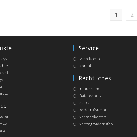
1
2
ukte
Service
lleys
Mein Konto
chte
Kontakt
ized
Rechtliches
gs
ör
Impressum
Opens
urator
Datenschutz
in
AGBs
a
ice
Widerrufsrecht
new
tab
turen
Versandkosten
vice
Vertrag widerrufen
ile