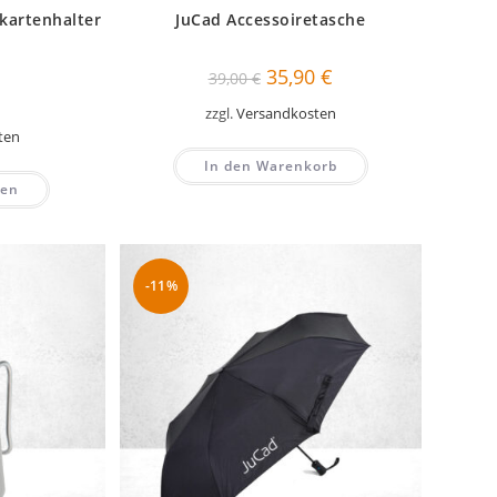
kartenhalter
JuCad Accessoiretasche
Ursprünglicher
Aktueller
35,90
€
39,00
€
Preis
Preis
war:
ist:
zzgl.
Versandkosten
39,00 €
35,90 €.
ten
In den Warenkorb
len
-11%