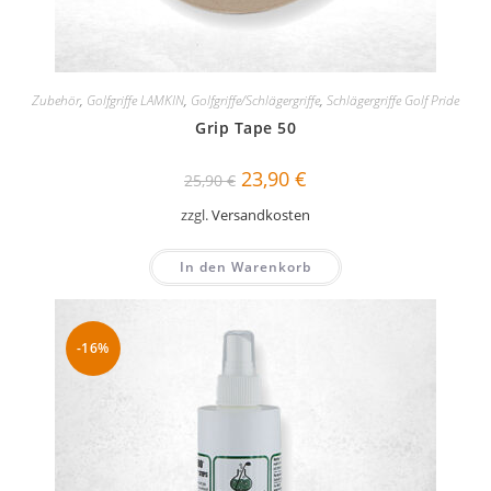
Zubehör
,
Golfgriffe LAMKIN
,
Golfgriffe/Schlägergriffe
,
Schlägergriffe Golf Pride
Grip Tape 50
Ursprünglicher
Aktueller
23,90
€
25,90
€
Preis
Preis
war:
ist:
zzgl.
Versandkosten
25,90 €
23,90 €.
In den Warenkorb
-16%