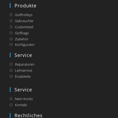
Produkte
Golftrolleys
Gebrauchte
Customized
Golfbags
Zubehör
Opens
Konfigurator
in
a
Service
new
tab
Reparaturen
Leihservice
Ersatzteile
Service
Mein Konto
Kontakt
Rechtliches