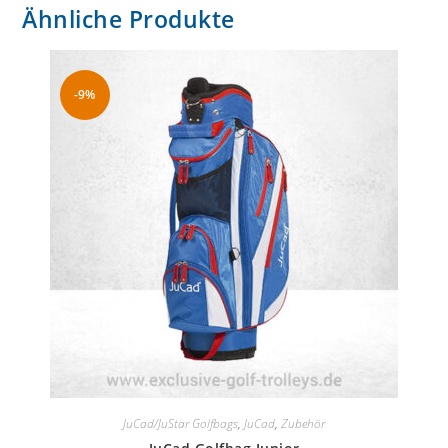
Ähnliche Produkte
-9%
JuCad/JuStar Golfbags
,
JuCad
,
Zubehör