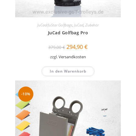
JuCad/JuStar Golfbags
,
JuCad
,
Zubehör
JuCad Golfbag Pro
Ursprünglicher
Aktueller
294,90
€
379,00
€
Preis
Preis
war:
ist:
zzgl.
Versandkosten
379,00 €
294,90 €.
In den Warenkorb
-10%