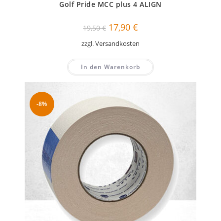
Golf Pride MCC plus 4 ALIGN
Ursprünglicher
Aktueller
17,90
€
19,50
€
Preis
Preis
war:
ist:
zzgl.
Versandkosten
19,50 €
17,90 €.
In den Warenkorb
-8%