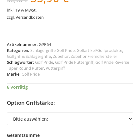
war:
ist:
36,90 €
35,90 €.
inkl. 19 % MwSt.
zzgl.
Versandkosten
Artikelnummer:
GPR64-
Kategorien:
Schlägergriffe Golf Pride
,
Golfartikel/Golfprodukte
,
Golfgriffe/Schlägergriffe
,
Zubehör
,
Zubehör Fremdhersteller
Schlagwörter:
Golf Pride
,
Golf Pride Puttergriff
,
Golf Pride Reverse
Taper Round Putter
,
Puttergriff
Marke:
Golf Pride
6 vorrätig
Option Griffstärke:
Gesamtsumme