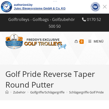
Zum
Golftrolleys - Golfbags - Golfzubehör
0170 52
Inhalt
500 50
springen
MENÜ
0
Golf Pride Reverse Taper
Round Putter
>
Zubehör
>
Golfgriffe/Schlägergriffe
>
Schlägergriffe Golf Pride
>