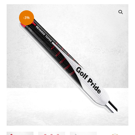
-3%
🔍