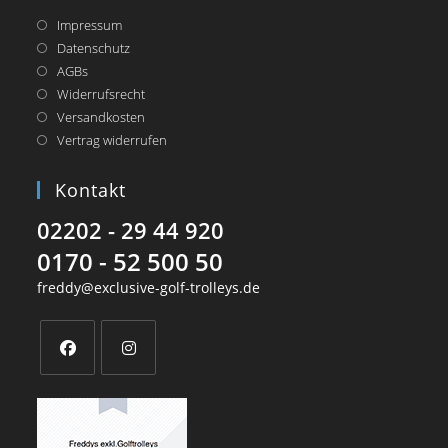
Impressum
Datenschutz
AGBs
Widerrufsrecht
Versandkosten
Vertrag widerrufen
Kontakt
02202 - 29 44 920
0170 - 52 500 50
freddy@exclusive-golf-trolleys.de
Opens
Opens
in
in
a
a
new
new