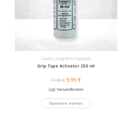
Zubehör
,
Golfgriffe/Schlägergriffe
Grip Tape Activator 250 ml
Ursprünglicher
Aktueller
9,95
€
11,90
€
Preis
Preis
war:
ist:
zzgl.
Versandkosten
11,90 €
9,95 €.
Optionen wählen