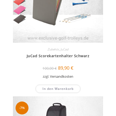
Zubehör
,
JuCad
JuCad Scorekartenhalter Schwarz
Ursprünglicher
Aktueller
89,90
€
100,00
€
Preis
Preis
war:
ist:
zzgl.
Versandkosten
100,00 €
89,90 €.
In den Warenkorb
-7%