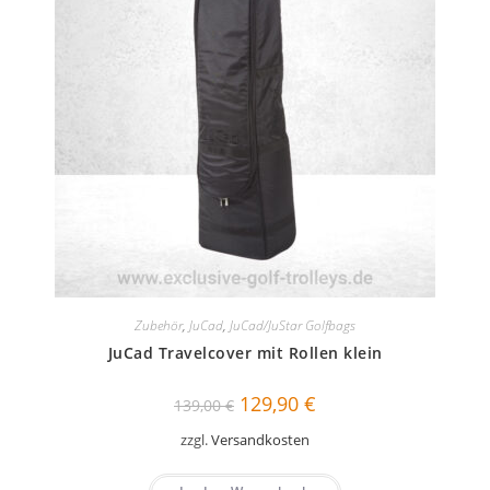
Zubehör
,
JuCad
,
JuCad/JuStar Golfbags
JuCad Travelcover mit Rollen klein
Ursprünglicher
Aktueller
129,90
€
139,00
€
Preis
Preis
war:
ist:
zzgl.
Versandkosten
139,00 €
129,90 €.