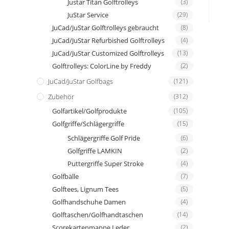
Justar Titan Golftrolleys
(3)
JuStar Service
(29)
JuCad/JuStar Golftrolleys gebraucht
(8)
JuCad/JuStar Refurbished Golftrolleys
(4)
JuCad/JuStar Customized Golftrolleys
(13)
Golftrolleys: ColorLine by Freddy
(2)
JuCad/JuStar Golfbags
(121)
Zubehör
(312)
Golfartikel/Golfprodukte
(105)
Golfgriffe/Schlägergriffe
(15)
Schlägergriffe Golf Pride
(6)
Golfgriffe LAMKIN
(2)
Puttergriffe Super Stroke
(4)
Golfbälle
(7)
Golftees, Lignum Tees
(5)
Golfhandschuhe Damen
(4)
Golftaschen/Golfhandtaschen
(14)
Scorekartenmappe Leder
(2)