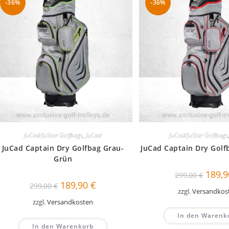
-36%
-36%
JuCad/JuStar Golfbags
,
JuCad
JuCad/JuStar Golfbags
JuCad Captain Dry Golfbag Grau-
JuCad Captain Dry Golf
Grün
Ursprü
189,
299,00
€
Preis
Ursprünglicher
Aktueller
189,90
€
299,00
€
war:
Preis
Preis
zzgl.
Versandkos
299,00
war:
ist:
zzgl.
Versandkosten
299,00 €
189,90 €.
In den Warenk
In den Warenkorb