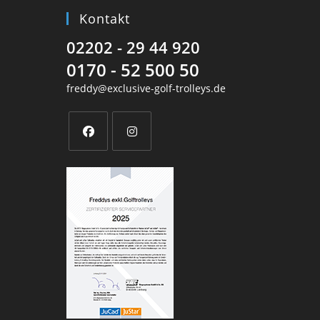
Kontakt
02202 - 29 44 920
0170 - 52 500 50
freddy@exclusive-golf-trolleys.de
Opens
Opens
in
in
a
a
new
new
tab
tab