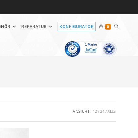
WEBSITE-
EHÖR
REPARATUR
KONFIGURATOR
0
SUCHE
UMSCHALT
ANSICHT:
12
24
ALLE