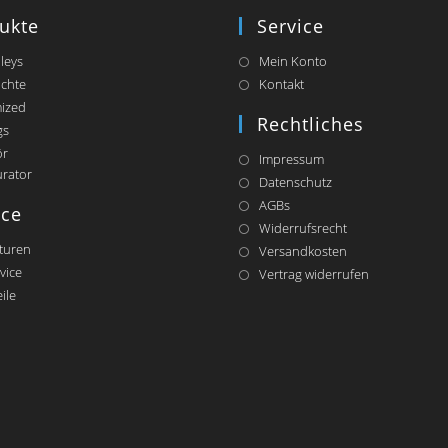
ukte
Service
lleys
Mein Konto
chte
Kontakt
ized
Rechtliches
gs
ör
Impressum
Opens
urator
Datenschutz
in
AGBs
a
ice
Widerrufsrecht
new
tab
turen
Versandkosten
vice
Vertrag widerrufen
ile