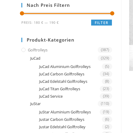
Nach Preis Filtern
Min.
Max.
PREIS:
180 €
—
190 €
FILTER
Preis
Preis
Produkt-Kategorien
Golftrolleys
(387)
JuCad
(329)
JuCad Aluminium Golftrolleys
(5)
JuCad Carbon Golftrolleys
(34)
JuCad Edelstahl Golftrolleys
(8)
JuCad Titan Golftrolleys
(23)
JuCad Service
(39)
JuStar
(110)
JuStar Aluminium Golftrolleys
(19)
Justar Carbon Golftrolleys
(6)
Justar Edelstahl Golftrolley
(2)