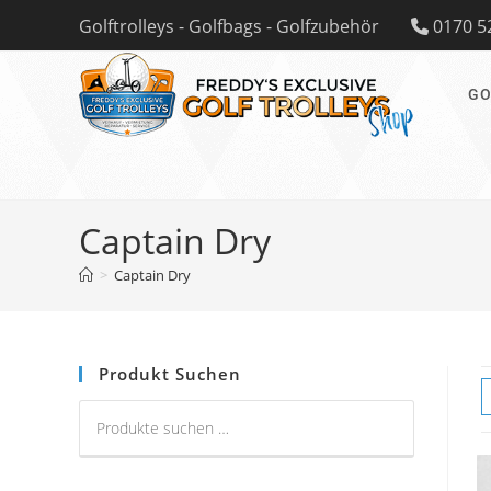
Zum
Golftrolleys - Golfbags - Golfzubehör
0170 5
Inhalt
springen
GO
Captain Dry
>
Captain Dry
Produkt Suchen