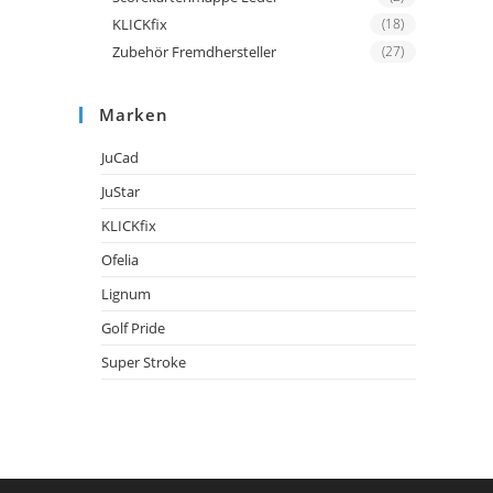
KLICKfix
(18)
Zubehör Fremdhersteller
(27)
Marken
JuCad
JuStar
KLICKfix
Ofelia
Lignum
Golf Pride
Super Stroke