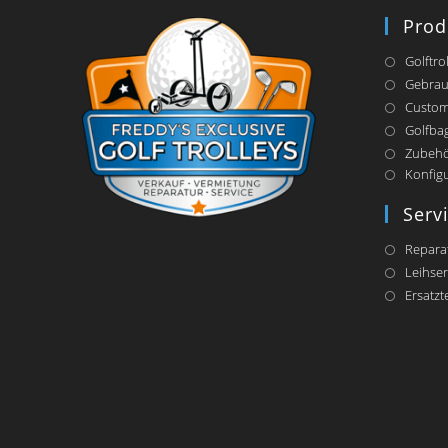
Prod
Golftro
Gebrau
Custom
Golfba
Zubeh
Konfig
Serv
Repara
Leihser
Ersatzte