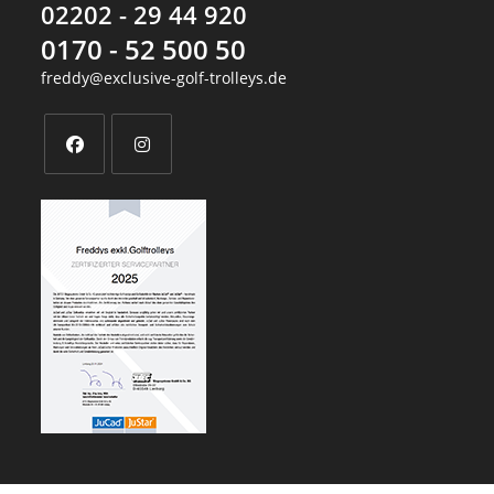
02202 - 29 44 920
0170 - 52 500 50
freddy@exclusive-golf-trolleys.de
Opens
Opens
in
in
a
a
new
new
tab
tab