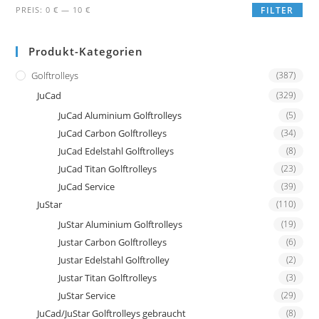
Min.
Max.
PREIS:
0 €
—
10 €
FILTER
Preis
Preis
Produkt-Kategorien
Golftrolleys
(387)
JuCad
(329)
JuCad Aluminium Golftrolleys
(5)
JuCad Carbon Golftrolleys
(34)
JuCad Edelstahl Golftrolleys
(8)
JuCad Titan Golftrolleys
(23)
JuCad Service
(39)
JuStar
(110)
JuStar Aluminium Golftrolleys
(19)
Justar Carbon Golftrolleys
(6)
Justar Edelstahl Golftrolley
(2)
Justar Titan Golftrolleys
(3)
JuStar Service
(29)
JuCad/JuStar Golftrolleys gebraucht
(8)