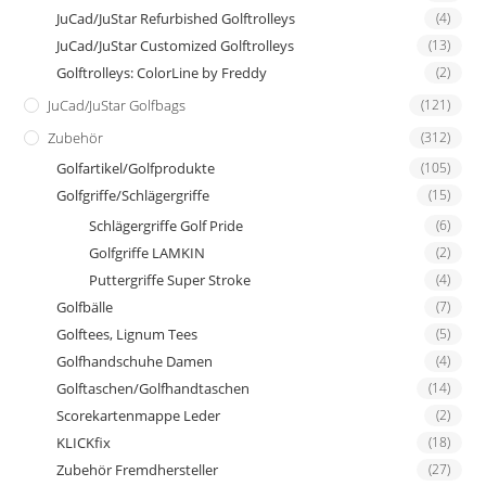
JuCad/JuStar Refurbished Golftrolleys
(4)
JuCad/JuStar Customized Golftrolleys
(13)
Golftrolleys: ColorLine by Freddy
(2)
JuCad/JuStar Golfbags
(121)
Zubehör
(312)
Golfartikel/Golfprodukte
(105)
Golfgriffe/Schlägergriffe
(15)
Schlägergriffe Golf Pride
(6)
Golfgriffe LAMKIN
(2)
Puttergriffe Super Stroke
(4)
Golfbälle
(7)
Golftees, Lignum Tees
(5)
Golfhandschuhe Damen
(4)
Golftaschen/Golfhandtaschen
(14)
Scorekartenmappe Leder
(2)
KLICKfix
(18)
Zubehör Fremdhersteller
(27)