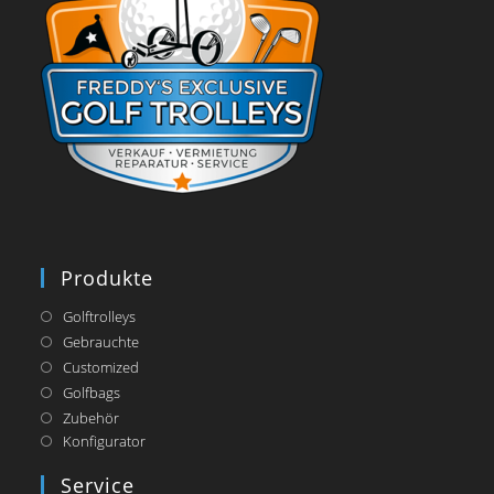
Produkte
Golftrolleys
Gebrauchte
Customized
Golfbags
Zubehör
Opens
Konfigurator
in
a
Service