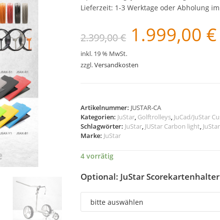
Lieferzeit:
1-3 Werktage oder Abholung i
1.999,00
€
Ursprünglicher
A
2.399,00
€
Preis
P
war:
i
2.399,00 €
1
inkl. 19 % MwSt.
zzgl.
Versandkosten
Artikelnummer:
JUSTAR-CA
Kategorien:
JuStar
,
Golftrolleys
,
JuCad/JuStar Cu
Schlagwörter:
JuStar
,
JUStar Carbon light
,
JuStar
Marke:
JuStar
4 vorrätig
Optional: JuStar Scorekartenhalter