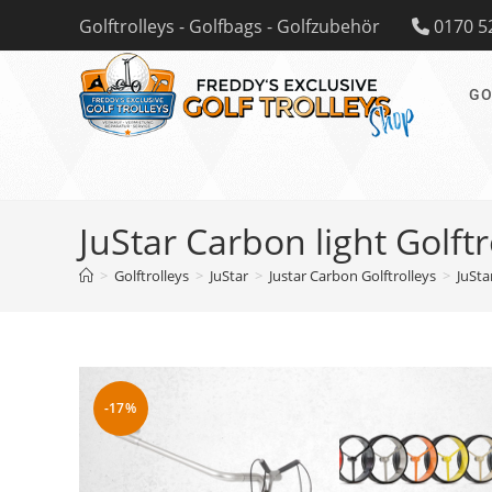
Zum
Golftrolleys - Golfbags - Golfzubehör
0170 5
Inhalt
springen
GO
JuStar Carbon light Golftr
>
Golftrolleys
>
JuStar
>
Justar Carbon Golftrolleys
>
JuSta
-17%