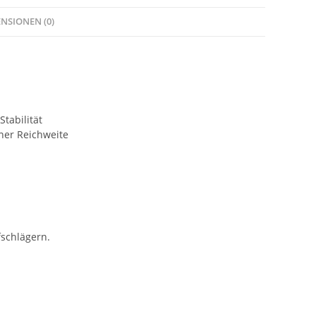
NSIONEN (0)
tabilität
ner Reichweite
fschlägern.