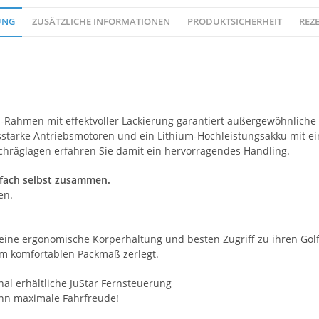
UNG
ZUSÄTZLICHE INFORMATIONEN
PRODUKTSICHERHEIT
REZE
n-Rahmen mit effektvoller Lackierung garantiert außergewöhnliche S
starke Antriebsmotoren und ein Lithium-Hochleistungsakku mit ei
Schräglagen erfahren Sie damit ein hervorragendes Handling.
infach selbst zusammen.
en.
 eine ergonomische Körperhaltung und besten Zugriff zu ihren Gol
zum komfortablen Packmaß zerlegt.
nal erhältliche JuStar Fernsteuerung
ann maximale Fahrfreude!