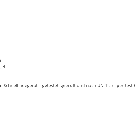
m
gel
em Schnellladegerät – getestet, geprüft und nach UN-Transporttes