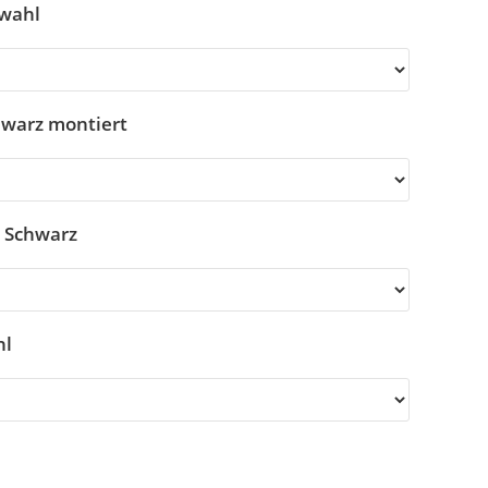
swahl
chwarz montiert
, Schwarz
hl