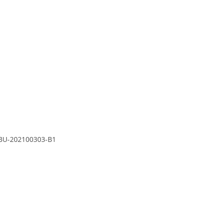
t BU-202100303-B1