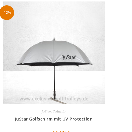
-12%
JuStar
,
Zubehör
JuStar Golfschirm mit UV Protection
Ursprünglicher
Aktueller