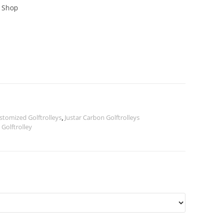
m Shop
ktueller
reis
st:
.999,00 €.
stomized Golftrolleys
,
Justar Carbon Golftrolleys
 Golftrolley