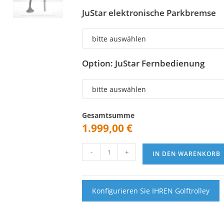
JuStar elektronische Parkbremse
Option: JuStar Fernbedienung
Gesamtsumme
1.999,00
€
JuStar
-
+
IN DEN WARENKORB
Carbon
light
Golftrolley
Menge
Konfigurieren Sie IHREN Golftrolley