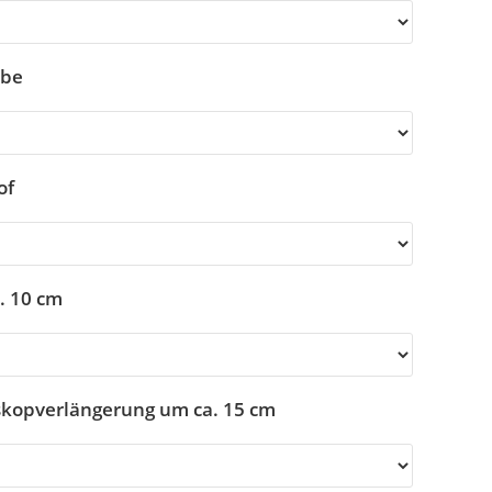
rbe
of
. 10 cm
eskopverlängerung um ca. 15 cm