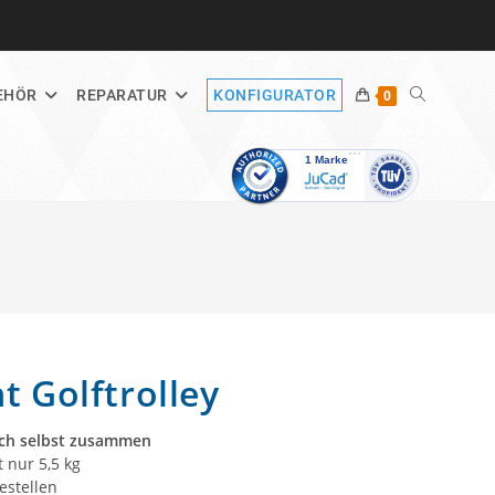
WEBSITE-
EHÖR
REPARATUR
KONFIGURATOR
0
SUCHE
UMSCHALT
t Golftrolley
fach selbst zusammen
t nur 5,5 kg
estellen