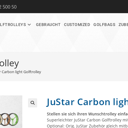
2 500 50
LFTROLLEYS
GEBRAUCHT
CUSTOMIZED
GOLFBAGS
ZUB
olley
r Carbon light Golftrolley
JuStar Carbon ligh
🔍
Stellen sie sich ihren Wunschtrolley ein
Superleichter JuStar Carbon Golftrolley mi
Optional: Orig. JuStar Zubehör gleich mitb