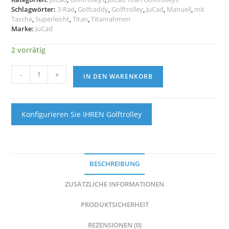
Schlagwörter:
3-Rad
,
Golfcaddy
,
Golftrolley
,
JuCad
,
Manuell
,
mit
Tasche
,
Superleicht
,
Titan
,
Titanrahmen
Marke:
JuCad
2 vorrätig
JuCad
-
+
IN DEN WARENKORB
Titan
3-
Rad
Golftrolley
Konfigurieren Sie IHREN Golftrolley
mit
Tasche
Menge
BESCHREIBUNG
ZUSÄTZLICHE INFORMATIONEN
PRODUKTSICHERHEIT
REZENSIONEN (0)