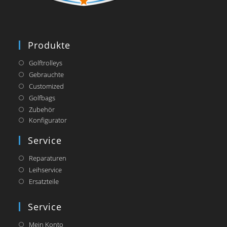
Produkte
Golftrolleys
Gebrauchte
Customized
Golfbags
Zubehör
Opens
Konfigurator
in
a
Service
new
tab
Reparaturen
Leihservice
Ersatzteile
Service
Mein Konto