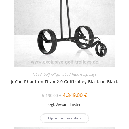
JuCad
,
Golftrolleys
,
JuCad Titan Golftrolleys
JuCad Phantom Titan 2.0 Golftrolley Black on Black
Ursprünglicher
Aktueller
4.349,00
€
5.190,00
€
Preis
Preis
war:
ist:
zzgl.
Versandkosten
5.190,00 €
4.349,00 €.
Optionen wählen