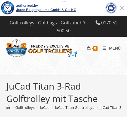
Zum
Golftrolleys - Golfbags - Golfzubehör
0170 52
Inhalt
500 50
springen
MENÜ
0
JuCad Titan 3-Rad
Golftrolley mit Tasche
>
Golftrolleys
>
JuCad
>
JuCad Titan Golftrolleys
>
JuCad Titan 3-Ra