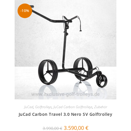
-10%
JuCad
,
Golftrolleys
,
JuCad Carbon Golftrolleys
,
Zubehör
JuCad Carbon Travel 3.0 Nero SV Golftrolley
Ursprünglicher
Aktueller
3.590,00
€
3.990,00
€
Preis
Preis