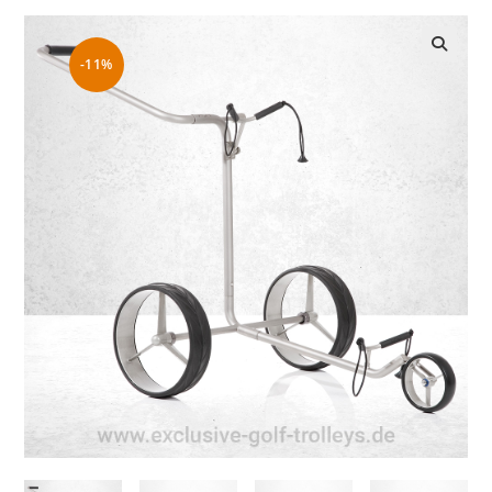
-11%
🔍