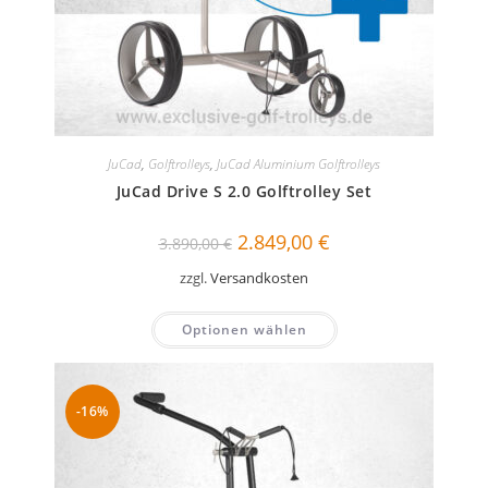
JuCad
,
Golftrolleys
,
JuCad Aluminium Golftrolleys
JuCad Drive S 2.0 Golftrolley Set
Ursprünglicher
Aktueller
2.849,00
€
3.890,00
€
Preis
Preis
war:
ist:
zzgl.
Versandkosten
3.890,00 €
2.849,00 €.
Optionen wählen
-16%