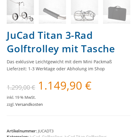
JuCad Titan 3-Rad
Golftrolley mit Tasche
Das exklusive Leichtgewicht mit dem Mini Packmaß
Lieferzeit:
1-3 Werktage oder Abholung im Shop
1.149,90
€
Ursprünglicher
Aktueller
1.299,00
€
Preis
Preis
war:
ist:
1.299,00 €
1.149,90 €.
inkl. 19 % MwSt.
zzgl.
Versandkosten
Artikelnummer:
JUCADT3
Kategorien:
JuCad
,
Golftrolleys
,
JuCad Titan Golftrolleys