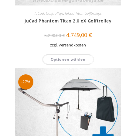
JuCad
,
Golftrolleys
,
JuCad Titan Golftrolleys
JuCad Phantom Titan 2.0 eX Golftrolley
Ursprünglicher
Aktueller
4.749,00
€
5.290,00
€
Preis
Preis
war:
ist:
zzgl.
Versandkosten
5.290,00 €
4.749,00 €.
Optionen wählen
-27%