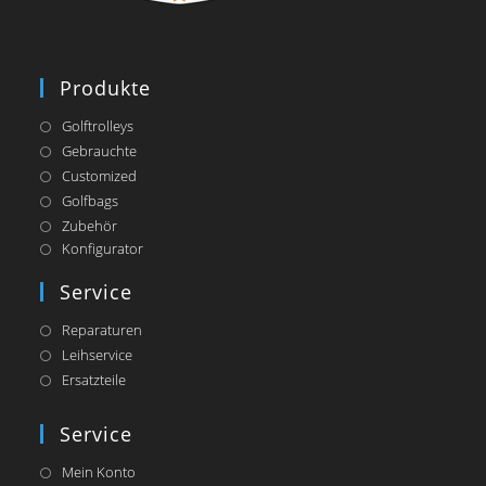
Produkte
Golftrolleys
Gebrauchte
Customized
Golfbags
Zubehör
Opens
Konfigurator
in
a
Service
new
tab
Reparaturen
Leihservice
Ersatzteile
Service
Mein Konto