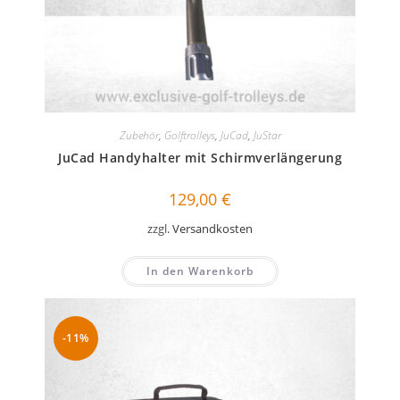
Zubehör
,
Golftrolleys
,
JuCad
,
JuStar
JuCad Handyhalter mit Schirmverlängerung
129,00
€
zzgl.
Versandkosten
In den Warenkorb
-11%