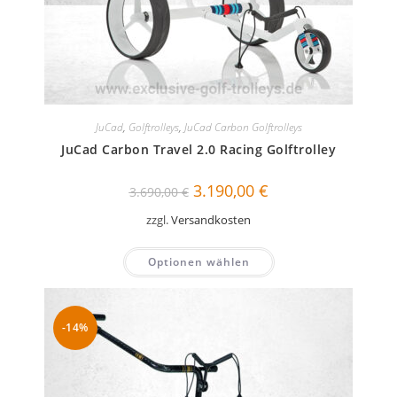
JuCad
,
Golftrolleys
,
JuCad Carbon Golftrolleys
JuCad Carbon Travel 2.0 Racing Golftrolley
Ursprünglicher
Aktueller
3.190,00
€
3.690,00
€
Preis
Preis
war:
ist:
zzgl.
Versandkosten
3.690,00 €
3.190,00 €.
Optionen wählen
-14%