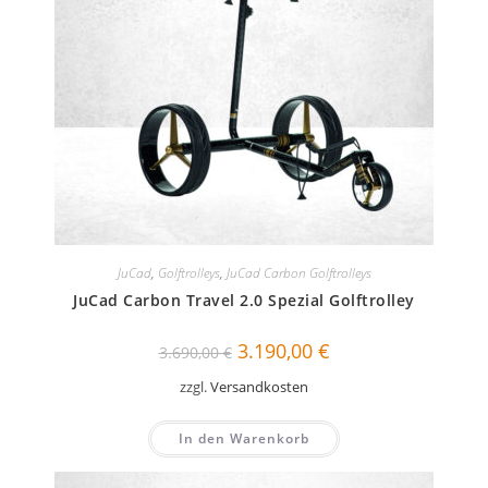
JuCad
,
Golftrolleys
,
JuCad Carbon Golftrolleys
JuCad Carbon Travel 2.0 Spezial Golftrolley
Ursprünglicher
Aktueller
3.190,00
€
3.690,00
€
Preis
Preis
war:
ist:
zzgl.
Versandkosten
3.690,00 €
3.190,00 €.
In den Warenkorb