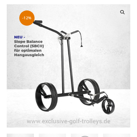
-12%
🔍