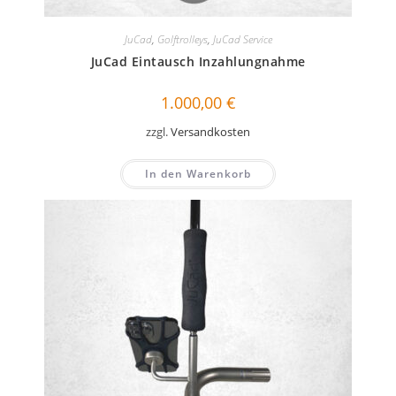
JuCad
,
Golftrolleys
,
JuCad Service
JuCad Eintausch Inzahlungnahme
1.000,00
€
zzgl.
Versandkosten
In den Warenkorb