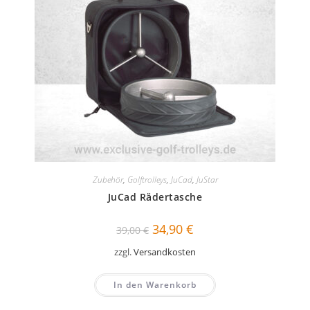
Zubehör
,
Golftrolleys
,
JuCad
,
JuStar
JuCad Rädertasche
Ursprünglicher
Aktueller
34,90
€
39,00
€
Preis
Preis
war:
ist:
zzgl.
Versandkosten
39,00 €
34,90 €.
In den Warenkorb