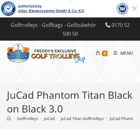
Zum
Golftrolleys - Golfbags - Golfzubehör
0170 52
Inhalt
500 50
springen
MENÜ
0
JuCad Phantom Titan Black
on Black 3.0
>
Golftrolleys
>
JuCad
>
JuCad Titan Golftrolleys
>
JuCad Phantom T