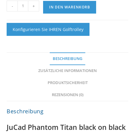
JuCad
-
+
IN DEN WARENKORB
Phantom
Titan
Black
on
Konfigurieren Sie IHREN Golftrolley
Black
3.0
Menge
BESCHREIBUNG
ZUSÄTZLICHE INFORMATIONEN
PRODUKTSICHERHEIT
REZENSIONEN (0)
Beschreibung
JuCad Phantom Titan black on black