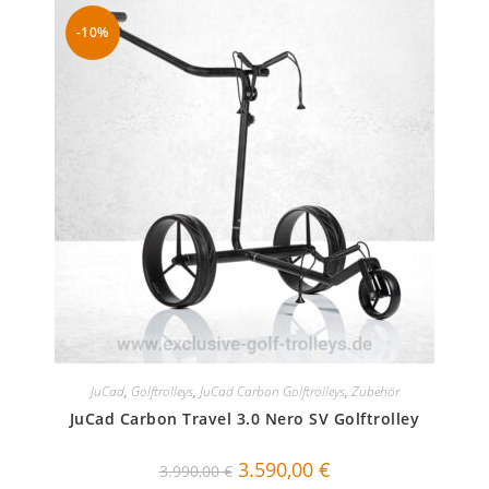
-10%
JuCad
,
Golftrolleys
,
JuCad Carbon Golftrolleys
,
Zubehör
JuCad Carbon Travel 3.0 Nero SV Golftrolley
Ursprünglicher
Aktueller
3.590,00
€
3.990,00
€
Preis
Preis