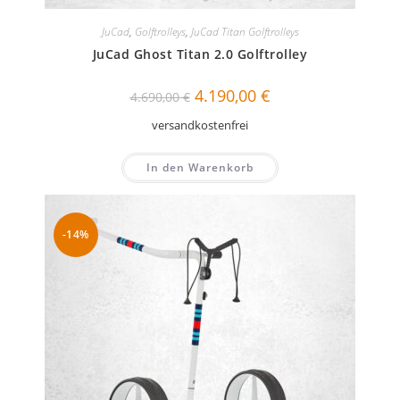
JuCad
,
Golftrolleys
,
JuCad Titan Golftrolleys
JuCad Ghost Titan 2.0 Golftrolley
Ursprünglicher
Aktueller
4.190,00
€
4.690,00
€
Preis
Preis
war:
ist:
versandkostenfrei
4.690,00 €
4.190,00 €.
In den Warenkorb
-14%