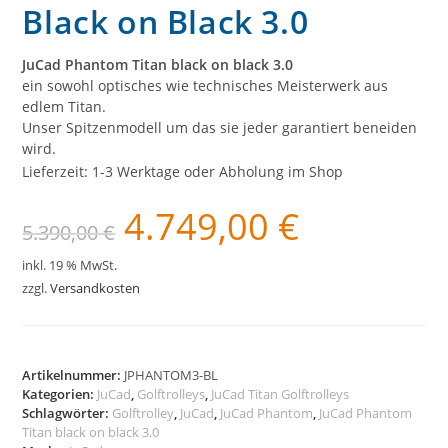
Black on Black 3.0
JuCad Phantom Titan black on black 3.0
ein sowohl optisches wie technisches Meisterwerk aus
edlem Titan.
Unser Spitzenmodell um das sie jeder garantiert beneiden
wird.
Lieferzeit:
1-3 Werktage oder Abholung im Shop
4.749,00
€
Ursprünglicher
Aktueller
5.390,00
€
Preis
Preis
war:
ist:
5.390,00 €
4.749,00 €.
inkl. 19 % MwSt.
zzgl.
Versandkosten
Artikelnummer:
JPHANTOM3-BL
Kategorien:
JuCad
,
Golftrolleys
,
JuCad Titan Golftrolleys
Schlagwörter:
Golftrolley
,
JuCad
,
JuCad Phantom
,
JuCad Phantom
Titan black on black 3.0