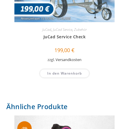
JuCad
,
JuCad Service
,
Zubehör
JuCad Service Check
199,00
€
zzgl.
Versandkosten
In den Warenkorb
Ähnliche Produkte
-9%