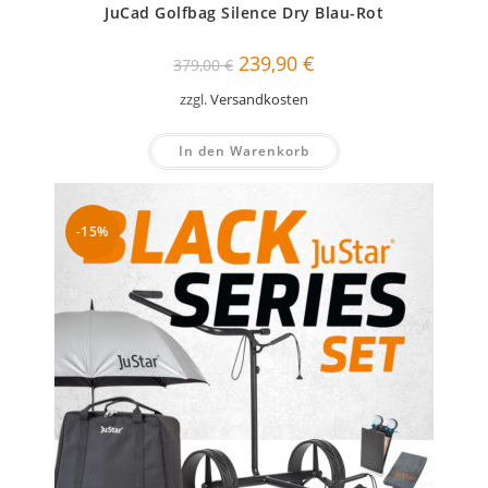
JuCad Golfbag Silence Dry Blau-Rot
Ursprünglicher
Aktueller
239,90
€
379,00
€
Preis
Preis
war:
ist:
zzgl.
Versandkosten
379,00 €
239,90 €.
In den Warenkorb
-15%