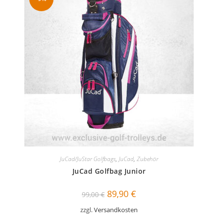
JuCad/JuStar Golfbags
,
JuCad
,
Zubehör
JuCad Golfbag Junior
Ursprünglicher
Aktueller
89,90
€
99,00
€
Preis
Preis
war:
ist:
zzgl.
Versandkosten
99,00 €
89,90 €.