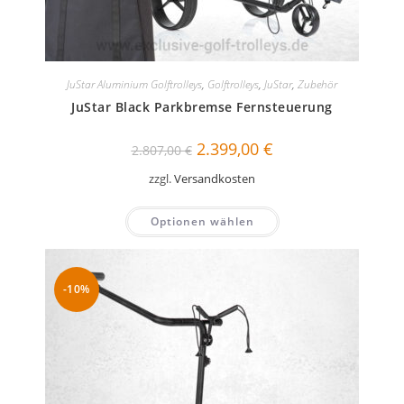
JuStar Aluminium Golftrolleys
,
Golftrolleys
,
JuStar
,
Zubehör
JuStar Black Parkbremse Fernsteuerung
Ursprünglicher
Aktueller
2.399,00
€
2.807,00
€
Preis
Preis
war:
ist:
zzgl.
Versandkosten
2.807,00 €
2.399,00 €.
Optionen wählen
-10%