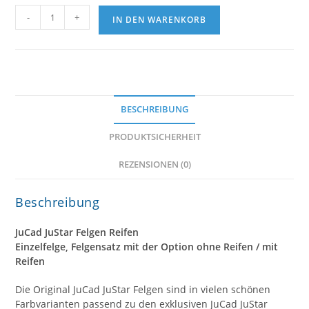
JuCad
-
+
IN DEN WARENKORB
JuStar
Felgen
Reifen
Menge
BESCHREIBUNG
PRODUKTSICHERHEIT
REZENSIONEN (0)
Beschreibung
JuCad JuStar Felgen Reifen
Einzelfelge, Felgensatz mit der Option ohne Reifen / mit
Reifen
Die Original JuCad JuStar Felgen sind in vielen schönen
Farbvarianten passend zu den exklusiven JuCad JuStar