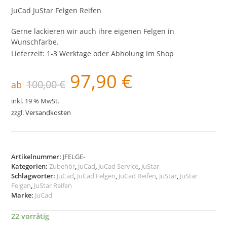
JuCad JuStar Felgen Reifen
Gerne lackieren wir auch ihre eigenen Felgen in
Wunschfarbe.
Lieferzeit:
1-3 Werktage oder Abholung im Shop
97,90
€
Ursprünglicher
Aktueller
100,00
€
Preis
Preis
ab
war:
ist:
100,00 €
97,90 €.
inkl. 19 % MwSt.
zzgl.
Versandkosten
Artikelnummer:
JFELGE-
Kategorien:
Zubehör
,
JuCad
,
JuCad Service
,
JuStar
Schlagwörter:
JuCad
,
JuCad Felgen
,
JuCad Reifen
,
JuStar
,
JuStar
Felgen
,
JuStar Reifen
Marke:
JuCad
22 vorrätig