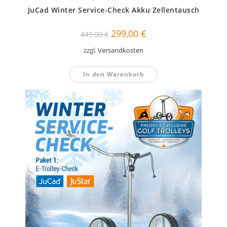
JuCad Winter Service-Check Akku Zellentausch
Ursprünglicher
Aktueller
299,00
€
449,00
€
Preis
Preis
war:
ist:
zzgl.
Versandkosten
449,00 €
299,00 €.
In den Warenkorb