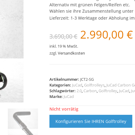
Alternativ mit grünen Felgen/Reifen etc.
Wählen sie ihre Zusammenstellung unter
Lieferzeit:
1-3 Werktage oder Abholung i
2.990,00
€
Ursprünglicher
A
3.690,00
€
Preis
P
war:
i
3.690,00 €
2
inkl. 19 % MwSt.
zzgl.
Versandkosten
Artikelnummer:
JCT2-SG
Kategorien:
JuCad
,
Golftrolleys
,
JuCad Carbon Go
Schlagwörter:
2.0
,
Carbon
,
Golftrolley
,
JuCad
,
Ju
Marke:
JuCad
Nicht vorrätig
Konfigurieren Sie IHREN Golftrolley