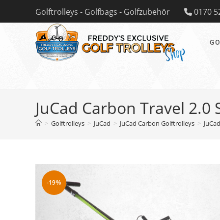
Zum
Golftrolleys - Golfbags - Golfzubehör
0170 5
Inhalt
springen
GO
JuCad Carbon Travel 2.0 
>
Golftrolleys
>
JuCad
>
JuCad Carbon Golftrolleys
>
JuCad
-19%