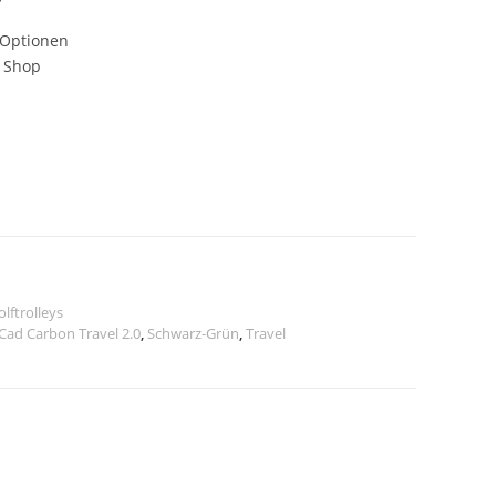
 Optionen
m Shop
ktueller
reis
st:
.990,00 €.
lftrolleys
Cad Carbon Travel 2.0
,
Schwarz-Grün
,
Travel