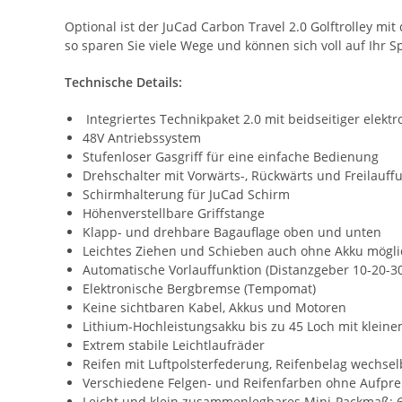
Optional ist der JuCad Carbon Travel 2.0 Golftrolley mit
so sparen Sie viele Wege und können sich voll auf Ihr S
Technische Details:
Integriertes Technikpaket 2.0 mit beidseitiger ele
48V Antriebssystem
Stufenloser Gasgriff für eine einfache Bedienung
Drehschalter mit Vorwärts-, Rückwärts und Freilauff
Schirmhalterung für JuCad Schirm
Höhenverstellbare Griffstange
Klapp- und drehbare Bagauflage oben und unten
Leichtes Ziehen und Schieben auch ohne Akku mögli
Automatische Vorlauffunktion (Distanzgeber 10-20-3
Elektronische Bergbremse (Tempomat)
Keine sichtbaren Kabel, Akkus und Motoren
Lithium-Hochleistungsakku bis zu 45 Loch mit kleine
Extrem stabile Leichtlaufräder
Reifen mit Luftpolsterfederung, Reifenbelag wechsel
Verschiedene Felgen- und Reifenfarben ohne Aufpre
Leicht und klein zusammenlegbares Mini-Packmaß: 