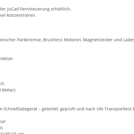
 der JuCad Fernsteuerung erhältlich,
piel konzentrieren.
ktronischer Parkbremse, Brushless Motoren, Magnetstecker und Lad
unktion
ch
0 Meter)
m Schnellladegerät – getestet, geprüft und nach UN-Transporttest 
bar
is
65x35x15 cm