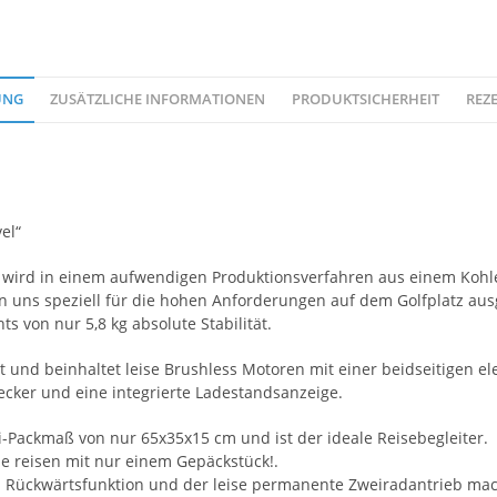
UNG
ZUSÄTZLICHE INFORMATIONEN
PRODUKTSICHERHEIT
REZE
el“
 wird in einem aufwendigen Produktionsverfahren aus einem Kohle
n uns speziell für die hohen Anforderungen auf dem Golfplatz aus
ts von nur 5,8 kg absolute Stabilität.
rt und beinhaltet leise Brushless Motoren mit einer beidseitigen 
ecker und eine integrierte Ladestandsanzeige.
ni-Packmaß von nur 65x35x15 cm und ist der ideale Reisebegleiter.
ie reisen mit nur einem Gepäckstück!.
und Rückwärtsfunktion und der leise permanente Zweiradantrieb m