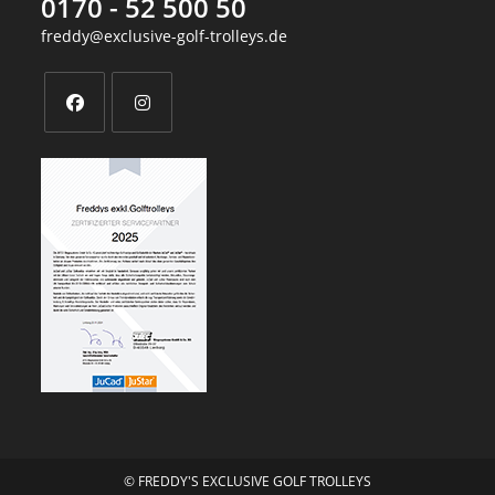
0170 - 52 500 50
freddy@exclusive-golf-trolleys.de
Opens
Opens
in
in
a
a
new
new
tab
tab
© FREDDY'S EXCLUSIVE GOLF TROLLEYS