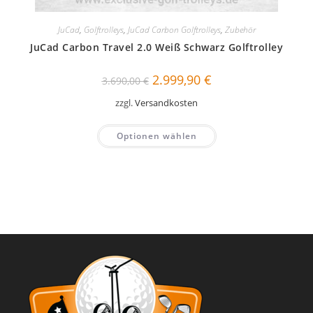
JuCad
,
Golftrolleys
,
JuCad Carbon Golftrolleys
,
Zubehör
JuCad Carbon Travel 2.0 Weiß Schwarz Golftrolley
Ursprünglicher
Aktueller
2.999,90
€
3.690,00
€
Preis
Preis
war:
ist:
zzgl.
Versandkosten
3.690,00 €
2.999,90 €.
Optionen wählen