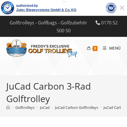
Zum
Golftrolleys - Golfbags - Golfzubehör
0170 52
Inhalt
500 50
springen
MENÜ
0
JuCad Carbon 3-Rad
Golftrolley
>
Golftrolleys
>
JuCad
>
JuCad Carbon Golftrolleys
>
JuCad Carbon 