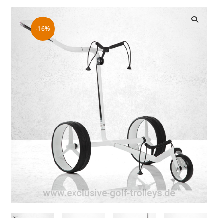
-16%
🔍