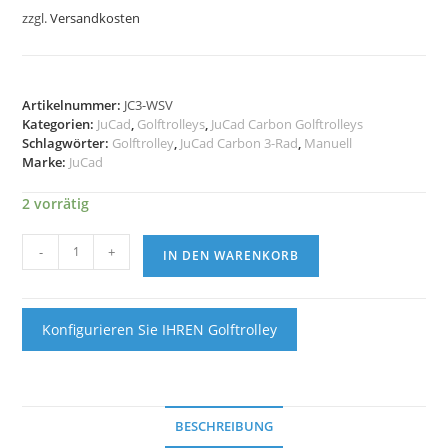
zzgl.
Versandkosten
Artikelnummer:
JC3-WSV
Kategorien:
JuCad
,
Golftrolleys
,
JuCad Carbon Golftrolleys
Schlagwörter:
Golftrolley
,
JuCad Carbon 3-Rad
,
Manuell
Marke:
JuCad
2 vorrätig
JuCad
-
+
IN DEN WARENKORB
Carbon
3-
Rad
Golftrolley
Konfigurieren Sie IHREN Golftrolley
Menge
BESCHREIBUNG