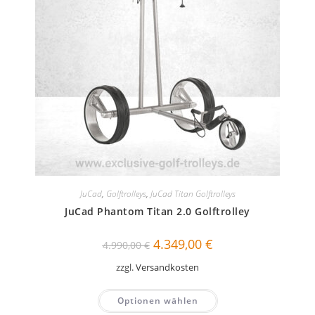
JuCad
,
Golftrolleys
,
JuCad Titan Golftrolleys
JuCad Phantom Titan 2.0 Golftrolley
Ursprünglicher
Aktueller
4.349,00
€
4.990,00
€
Preis
Preis
war:
ist:
zzgl.
Versandkosten
4.990,00 €
4.349,00 €.
Optionen wählen