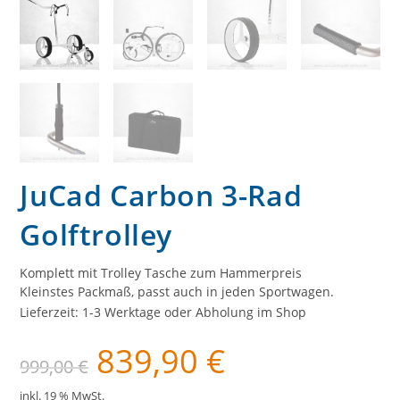
JuCad Carbon 3-Rad
Golftrolley
Komplett mit Trolley Tasche zum Hammerpreis
Kleinstes Packmaß, passt auch in jeden Sportwagen.
Lieferzeit:
1-3 Werktage oder Abholung im Shop
839,90
€
Ursprünglicher
Aktueller
999,00
€
Preis
Preis
war:
ist:
999,00 €
839,90 €.
inkl. 19 % MwSt.