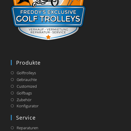
Produkte
Golftrolleys
Gebrauchte
Customized
Golfbags
Zubehör
Opens
Konfigurator
in
a
Service
new
tab
Reparaturen