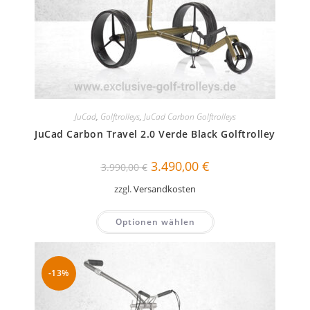
JuCad
,
Golftrolleys
,
JuCad Carbon Golftrolleys
JuCad Carbon Travel 2.0 Verde Black Golftrolley
Ursprünglicher
Aktueller
3.490,00
€
3.990,00
€
Preis
Preis
war:
ist:
zzgl.
Versandkosten
3.990,00 €
3.490,00 €.
Optionen wählen
-13%