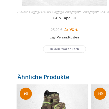
Zubehör
,
Golfgriffe LAMKIN
,
Golfgriffe/Schlägergriffe
,
Schlägergriffe Golf Pr
Grip Tape 50
Ursprünglicher
Aktueller
23,90
€
25,90
€
Preis
Preis
war:
ist:
zzgl.
Versandkosten
25,90 €
23,90 €.
In den Warenkorb
Ähnliche Produkte
-9%
-14%