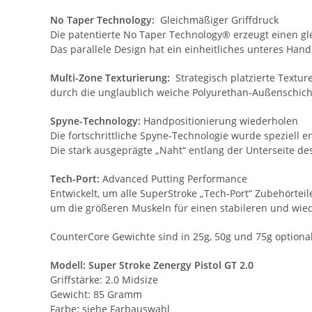
No Taper Technology:
Gleichmäßiger Griffdruck
Die patentierte No Taper Technology® erzeugt einen gl
Das parallele Design hat ein einheitliches unteres Ha
Multi-Zone Texturierung:
Strategisch platzierte Textu
durch die unglaublich weiche Polyurethan-Außenschich
Spyne-Technology:
Handpositionierung wiederholen
Die fortschrittliche Spyne-Technologie wurde speziell 
Die stark ausgeprägte „Naht“ entlang der Unterseite des
Tech-Port:
Advanced Putting Performance
Entwickelt, um alle SuperStroke „Tech-Port“ Zubehörte
um die größeren Muskeln für einen stabileren und wied
CounterCore Gewichte sind in 25g, 50g und 75g optional 
Modell: Super Stroke Zenergy Pistol GT 2.0
Griffstärke: 2.0 Midsize
Gewicht: 85 Gramm
Farbe: siehe Farbauswahl