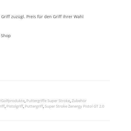
riff zuzügl. Preis für den Griff ihrer Wahl
m Shop
l/Golfprodukte
,
Puttergriffe Super Stroke
,
Zubehör
iff
,
Pistolgriff
,
Puttergriff
,
Super Stroke Zenergy Pistol GT 2.0