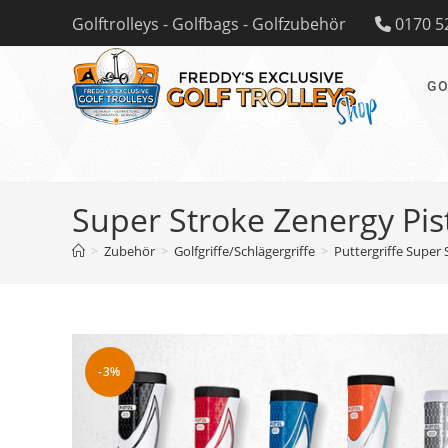
Zum
Golftrolleys - Golfbags - Golfzubehör
0170 5
Inhalt
springen
GO
Super Stroke Zenergy Pist
>
Zubehör
>
Golfgriffe/Schlägergriffe
>
Puttergriffe Super 
-3%