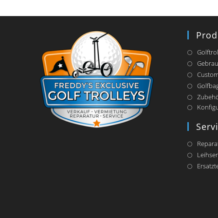
Prod
Golftro
Gebrau
Custom
Golfba
Zubeh
Konfig
Serv
Repara
Leihser
Ersatzte