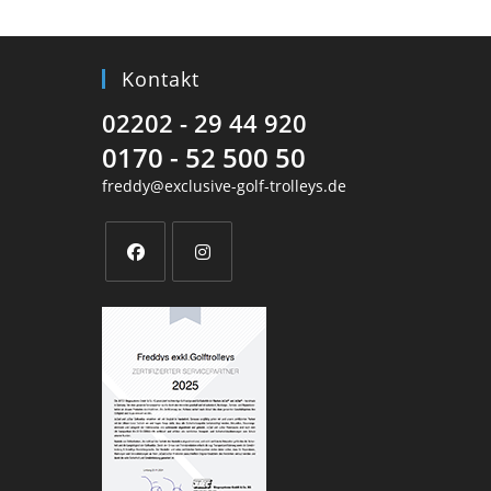
Kontakt
02202 - 29 44 920
0170 - 52 500 50
freddy@exclusive-golf-trolleys.de
Opens
Opens
in
in
a
a
new
new
tab
tab