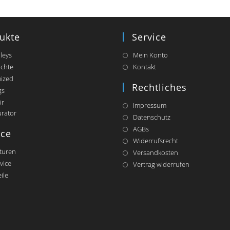
ukte
Service
lleys
Mein Konto
chte
Kontakt
ized
Rechtliches
gs
ör
Impressum
Opens
urator
Datenschutz
in
AGBs
a
ice
Widerrufsrecht
new
tab
turen
Versandkosten
vice
Vertrag widerrufen
ile