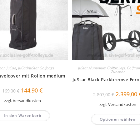
hör
,
JuCad
,
JuCad/JuStar Golfbags
JuStar Aluminium Golftrolleys
,
Golftrol
Zubehör
avelcover mit Rollen medium
JuStar Black Parkbremse Fer
Ursprünglicher
Aktueller
144,90
€
169,00
€
Ursprüngli
2.399,00
Preis
Preis
2.807,00
€
Preis
war:
ist:
zzgl.
Versandkosten
war:
169,00 €
144,90 €.
zzgl.
Versandkosten
2.807,00 €
In den Warenkorb
Optionen wählen