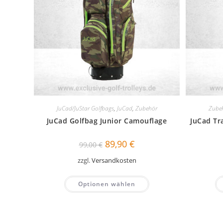
JuCad/JuStar Golfbags
,
JuCad
,
Zubehör
Zube
JuCad Golfbag Junior Camouflage
JuCad Tr
Ursprünglicher
Aktueller
89,90
€
99,00
€
Preis
Preis
war:
ist:
zzgl.
Versandkosten
99,00 €
89,90 €.
Optionen wählen