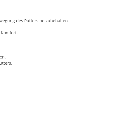
ewegung des Putters beizubehalten.
 Komfort,
en.
utters.