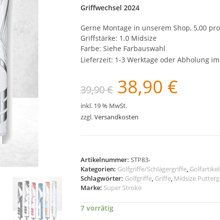
Griffwechsel 2024
Gerne Montage in unserem Shop, 5,00 pro G
Griffstärke: 1.0 Midsize
Farbe: Siehe Farbauswahl
Lieferzeit:
1-3 Werktage oder Abholung i
38,90
€
Ursprünglicher
Aktueller
39,90
€
Preis
Preis
war:
ist:
39,90 €
38,90 €.
inkl. 19 % MwSt.
zzgl.
Versandkosten
Artikelnummer:
STP83-
Kategorien:
Golfgriffe/Schlägergriffe
,
Golfartike
Schlagwörter:
Golfgriffe
,
Griffe
,
Midsize Puttergr
Marke:
Super Stroke
7 vorrätig