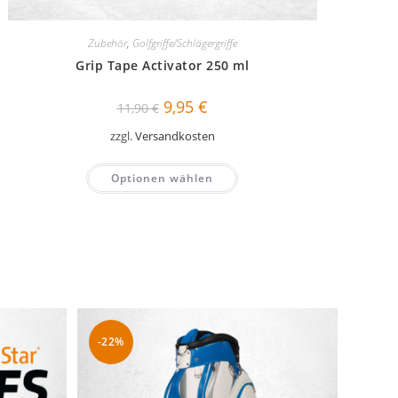
Zubehör
,
Golfgriffe/Schlägergriffe
Grip Tape Activator 250 ml
Ursprünglicher
Aktueller
9,95
€
11,90
€
Preis
Preis
war:
ist:
zzgl.
Versandkosten
11,90 €
9,95 €.
Optionen wählen
-22%