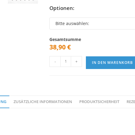
Optionen:
Gesamtsumme
38,90
€
Super
-
+
IN DEN WARENKORB
Stroke
Zenergy
Pistol
GT
2.0
Puttergriff
UNG
ZUSÄTZLICHE INFORMATIONEN
PRODUKTSICHERHEIT
REZE
Menge