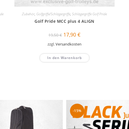
ide
Zubehör
,
Golfgriffe/Schlägergriffe
,
Schlägergriffe Golf Pride
Golf Pride MCC plus 4 ALIGN
Ursprünglicher
Aktueller
17,90
€
19,50
€
Preis
Preis
war:
ist:
zzgl.
Versandkosten
19,50 €
17,90 €.
In den Warenkorb
-15%