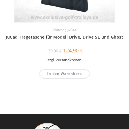
Zubehör
,
JuCad
JuCad Tragetasche für Modell Drive, Drive SL und Ghost
Ursprünglicher
Aktueller
124,90
€
139,00
€
Preis
Preis
war:
ist:
zzgl.
Versandkosten
139,00 €
124,90 €.
In den Warenkorb