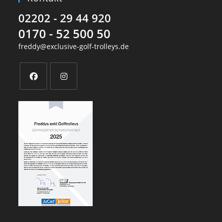
02202 - 29 44 920
0170 - 52 500 50
freddy@exclusive-golf-trolleys.de
Opens
Opens
in
in
a
a
new
new
tab
tab