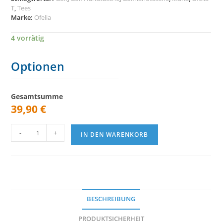
T
,
Tees
Marke:
Ofelia
4 vorrätig
Optionen
Gesamtsumme
39,90
€
Ofelia
-
+
IN DEN WARENKORB
T
Golf
Handtasche
Maria
Mini
Tees
BESCHREIBUNG
Menge
PRODUKTSICHERHEIT