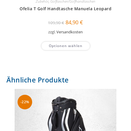
Zubehör
,
Golftaschen/Golfhandtaschen
Ofelia T Golf Handtasche Manuela Leopard
Ursprünglicher
Aktueller
84,90
€
109,90
€
Preis
Preis
war:
ist:
zzgl.
Versandkosten
109,90 €
84,90 €.
Optionen wählen
Ähnliche Produkte
-22%