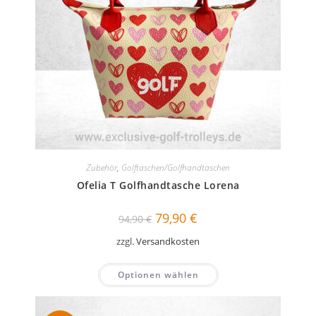
Zubehör
,
Golftaschen/Golfhandtaschen
Ofelia T Golfhandtasche Lorena
Ursprünglicher
Aktueller
79,90
€
94,90
€
Preis
Preis
war:
ist:
zzgl.
Versandkosten
94,90 €
79,90 €.
Optionen wählen