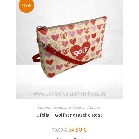
-19%
Zubehör
,
Golftaschen/Golfhandtaschen
Ofelia T Golfhandtasche Rosa
Ursprünglicher
Aktueller
64,90
€
79,90
€
Preis
Preis
war:
ist: