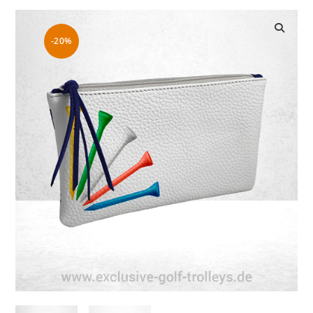
-20%
🔍