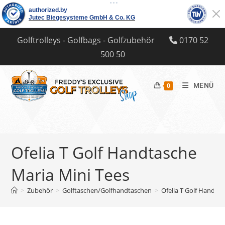
Zum
Golftrolleys - Golfbags - Golfzubehör
0170 52
Inhalt
500 50
springen
MENÜ
0
Ofelia T Golf Handtasche
Maria Mini Tees
>
Zubehör
>
Golftaschen/Golfhandtaschen
>
Ofelia T Golf Handta