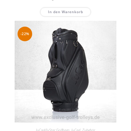
In den Warenkorb
-22%
JuCad/JuStar Golfbags
,
JuCad
,
Zubehör