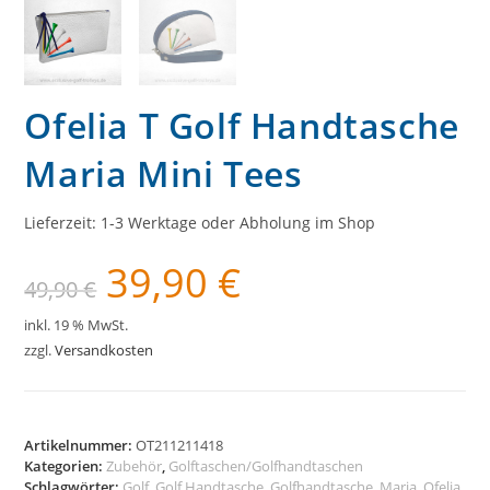
Ofelia T Golf Handtasche
Maria Mini Tees
Lieferzeit:
1-3 Werktage oder Abholung im Shop
39,90
€
Ursprünglicher
Aktueller
49,90
€
Preis
Preis
war:
ist:
49,90 €
39,90 €.
inkl. 19 % MwSt.
zzgl.
Versandkosten
Artikelnummer:
OT211211418
Kategorien:
Zubehör
,
Golftaschen/Golfhandtaschen
Schlagwörter:
Golf
,
Golf Handtasche
,
Golfhandtasche
,
Maria
,
Ofelia