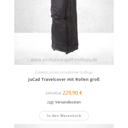
Zubehör
,
JuCad
,
JuCad/JuStar Golfbags
JuCad Travelcover mit Rollen groß
Ursprünglicher
Aktueller
229,90
€
249,00
€
Preis
Preis
war:
ist:
zzgl.
Versandkosten
249,00 €
229,90 €.
In den Warenkorb