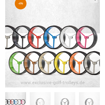
-4%
🔍