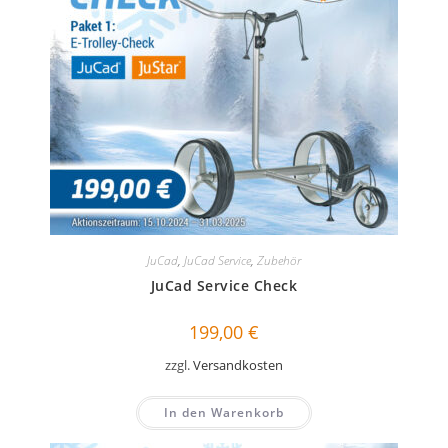
JuCad
,
JuCad Service
,
Zubehör
JuCad Service Check
199,00
€
zzgl.
Versandkosten
In den Warenkorb