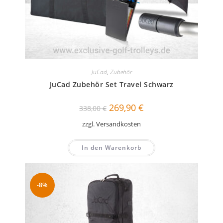
JuCad
,
Zubehör
JuCad Zubehör Set Travel Schwarz
Ursprünglicher
Aktueller
269,90
€
338,00
€
Preis
Preis
war:
ist:
zzgl.
Versandkosten
338,00 €
269,90 €.
In den Warenkorb
-8%