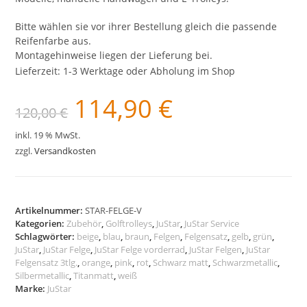
Bitte wählen sie vor ihrer Bestellung gleich die passende
Reifenfarbe aus.
Montagehinweise liegen der Lieferung bei.
Lieferzeit:
1-3 Werktage oder Abholung im Shop
114,90
€
Ursprünglicher
Aktueller
120,00
€
Preis
Preis
war:
ist:
120,00 €
114,90 €.
inkl. 19 % MwSt.
zzgl.
Versandkosten
Artikelnummer:
STAR-FELGE-V
Kategorien:
Zubehör
,
Golftrolleys
,
JuStar
,
JuStar Service
Schlagwörter:
beige
,
blau
,
braun
,
Felgen
,
Felgensatz
,
gelb
,
grün
,
JuStar
,
JuStar Felge
,
JuStar Felge vorderrad
,
JuStar Felgen
,
JuStar
Felgensatz 3tlg.
,
orange
,
pink
,
rot
,
Schwarz matt
,
Schwarzmetallic
,
Silbermetallic
,
Titanmatt
,
weiß
Marke:
JuStar