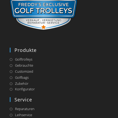
Produkte
Golftrolleys
Gebrauchte
Customized
Golfbags
Zubehör
Opens
Konfigurator
in
a
Service
new
tab
Reparaturen
Leihservice