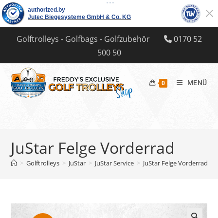
Zum
Golftrolleys - Golfbags - Golfzubehör
0170 52
Inhalt
500 50
springen
MENÜ
0
JuStar Felge Vorderrad
>
Golftrolleys
>
JuStar
>
JuStar Service
>
JuStar Felge Vorderrad