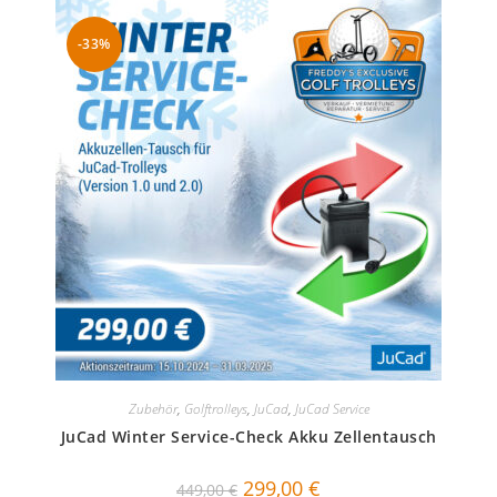
-33%
Zubehör
,
Golftrolleys
,
JuCad
,
JuCad Service
JuCad Winter Service-Check Akku Zellentausch
Ursprünglicher
Aktueller
299,00
€
449,00
€