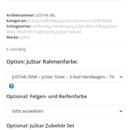
Artikelnummer:
JUSTAR-3BL
Kategorien:
JuStar
,
Golftrolleys
,
JuStar Aluminium Golftrolleys
Schlagwörter:
Golftrolley
,
Handwagen
,
JuStar Black 3-Rad
,
JuStar
Black 3-Rad mit Tragetasche
,
JuStar manuell
Marke:
JuStar
6 vorrätig
Option: JuStar Rahmenfarbe:
Optional: Felgen- und Reifenfarbe
Optional: JuStar Zubehör Set