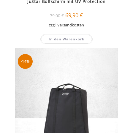
JuStar Golfschirm mit UV Protection
Ursprünglicher
Aktueller
69,90
€
79,00
€
Preis
Preis
war:
ist:
zzgl.
Versandkosten
79,00 €
69,90 €.
In den Warenkorb
-14%