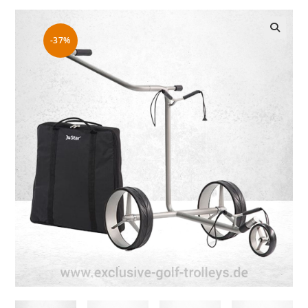
-37%
🔍