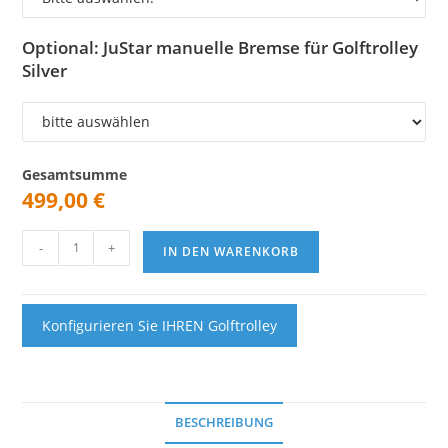
Optional: JuStar manuelle Bremse für Golftrolley
Silver
Gesamtsumme
499,00
€
JuStar
-
+
IN DEN WARENKORB
Black
3-
Rad
mit
Konfigurieren Sie IHREN Golftrolley
Tragetasche
Menge
BESCHREIBUNG