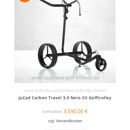
JuCad
,
Golftrolleys
,
JuCad Carbon Golftrolleys
,
Zubehör
JuCad Carbon Travel 3.0 Nero SV Golftrolley
Ursprünglicher
Aktueller
3.590,00
€
3.990,00
€
Preis
Preis
war:
ist:
zzgl.
Versandkosten
3.990,00 €
3.590,00 €.