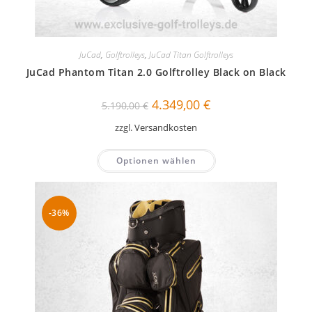
JuCad
,
Golftrolleys
,
JuCad Titan Golftrolleys
JuCad Phantom Titan 2.0 Golftrolley Black on Black
Ursprünglicher
Aktueller
4.349,00
€
5.190,00
€
Preis
Preis
war:
ist:
zzgl.
Versandkosten
5.190,00 €
4.349,00 €.
Optionen wählen
-36%