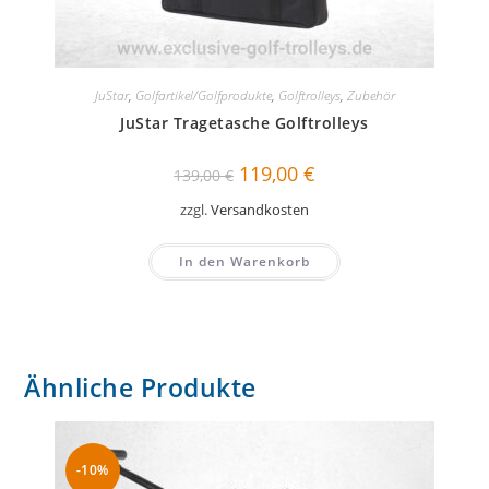
JuStar
,
Golfartikel/Golfprodukte
,
Golftrolleys
,
Zubehör
JuStar Tragetasche Golftrolleys
Ursprünglicher
Aktueller
119,00
€
139,00
€
Preis
Preis
war:
ist:
zzgl.
Versandkosten
139,00 €
119,00 €.
In den Warenkorb
Ähnliche Produkte
-10%