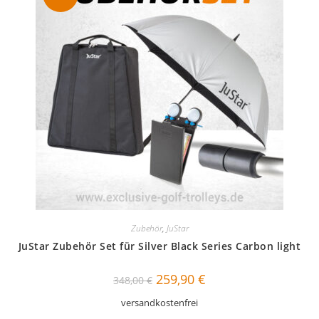
Zubehör
,
JuStar
JuStar Zubehör Set für Silver Black Series Carbon light
Ursprünglicher
Aktueller
259,90
€
348,00
€
Preis
Preis
war:
ist:
versandkostenfrei
348,00 €
259,90 €.