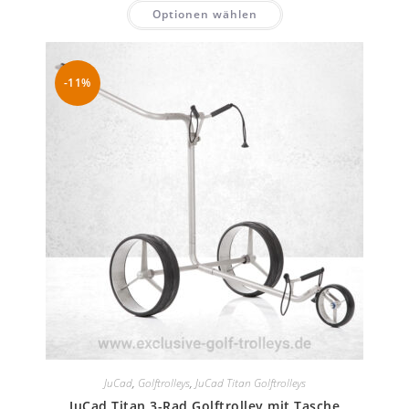
Optionen wählen
-11%
JuCad
,
Golftrolleys
,
JuCad Titan Golftrolleys
JuCad Titan 3-Rad Golftrolley mit Tasche