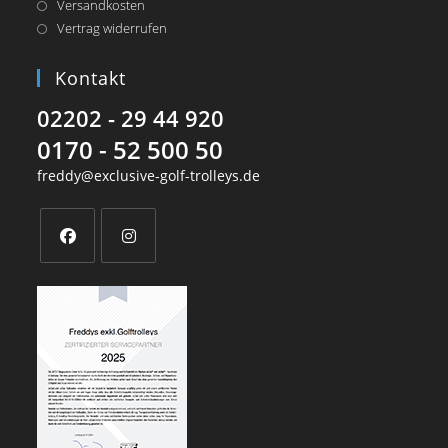
Versandkosten
Vertrag widerrufen
Kontakt
02202 - 29 44 920
0170 - 52 500 50
freddy@exclusive-golf-trolleys.de
Opens
Opens
in
in
a
a
new
new
tab
tab