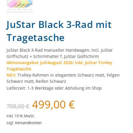
JuStar Black 3-Rad mit
Tragetasche
JuStar Black 3-Rad manueller Handwagen, incl. JuStar
Griffschutz + Schirmhalter f. JuStar Golfschirm
Aktionsangebot Juli/August 2026: Inkl. JuStar Trolley
Tragetasche
NEU:
Trolley-Rahmen in elegantem Schwarz matt, Felgen
Schwarz matt, Reifen Schwarz
Lieferzeit:
1-3 Werktage oder Abholung im Shop
499,00
€
Ursprünglicher
Aktueller
788,00
€
Preis
Preis
war:
ist:
788,00 €
499,00 €.
inkl. 19 % MwSt.
zzgl.
Versandkosten