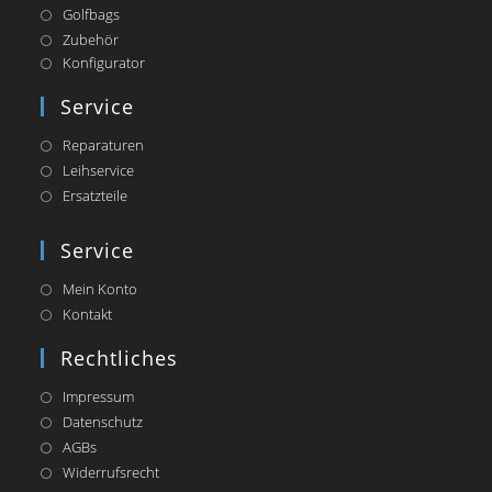
Golfbags
Zubehör
Opens
Konfigurator
in
a
Service
new
tab
Reparaturen
Leihservice
Ersatzteile
Service
Mein Konto
Kontakt
Rechtliches
Impressum
Datenschutz
AGBs
Widerrufsrecht