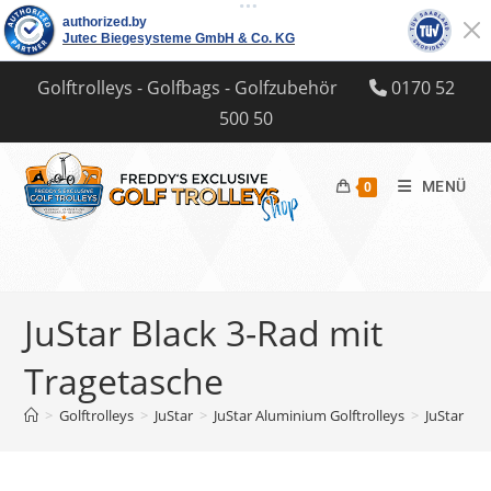
Zum
Golftrolleys - Golfbags - Golfzubehör
0170 52
Inhalt
500 50
springen
MENÜ
0
JuStar Black 3-Rad mit
Tragetasche
>
Golftrolleys
>
JuStar
>
JuStar Aluminium Golftrolleys
>
JuStar Bl